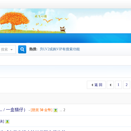
熱搜:
升LV2或购VIP有搜索功能
搜索
搜
索
返 回
1
2
 / 一盒猫仔）
-
[懸賞
50
金幣]
...
2
決]