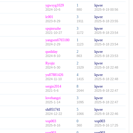
ygwsyg1029
1
lqwee
2024-10-6
880
2025-8-19 00:56
lc001
3
lqwee
2023-8-29
1911
2025-8-18 23:55
spqinruzhe
3
lqwee
2021-10-27
1172
2025-8-18 23:54
yangsen6765180
1
lqwee
2024-2-29
1123
2025-8-18 23:54
qunliday
2
lqwee
2024-8-10
863
2025-8-18 23:53
Ryojiz
2
lqwee
2024-5-30
1529
2025-8-18 22:48
yu87881426
4
lqwee
2024-11-10
1415
2025-8-18 22:48
sergio2014
8
lqwee
2021-5-6
2044
2025-8-18 22:47
lovehangzi
3
lqwee
2025-1-14
1095
2025-8-18 22:47
shi951741
5
lqwee
2024-12-22
1066
2025-8-18 22:46
vop003
0
vop003
2025-8-16
360
2025-8-16 17:25
vop003
0
vop003