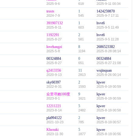
2025-9-6
618
2025-9-11 00:34
trusts
1
1424259870
2024-7-9
545
2025-9-7 17:11
391907132
1
hvvt6
2025-8-11
603
2025-9-5 11:49
1192291
2
hvvt6
2025-8-27
581
2025-9-5 11:28
lovehangzi
8
2686523382
2025-5-8
1194
2025-8-28 08:14
00324884
0
00324884
2025-8-27
651
2025-8-27 21:08
q2413356
11
wujinquan
2020-9-13
2813
2025-8-26 00:14
sky60397
2
lqwee
2022-8-31
1593
2025-8-19 00:59
众里寻她100度
9
lqwee
2023-8-1
1621
2025-8-19 00:59
12211221
5
lqwee
2023-8-14
2482
2025-8-19 00:58
pla994122
2
lqwee
2021-10-23
785
2025-8-19 00:57
Khezuki
5
lqwee
2023-11-30
1877
2025-8-19 00:56