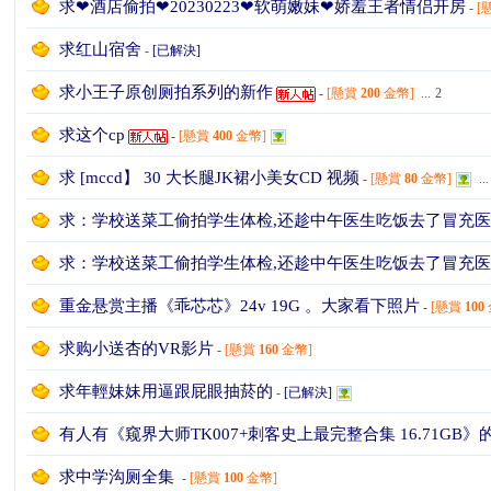
求❤酒店偷拍❤20230223❤软萌嫩妹❤娇羞王者情侣开房
-
[
求红山宿舍
-
[已解決]
求小王子原创厕拍系列的新作
-
[懸賞
200
金幣]
...
2
求这个cp
-
[懸賞
400
金幣]
W
求 [mccd】 30 大长腿JK裙小美女CD 视频
-
[懸賞
80
金幣]
...
求：学校送菜工偷拍学生体检,还趁中午医生吃饭去了冒充
求：学校送菜工偷拍学生体检,还趁中午医生吃饭去了冒充
重金悬赏主播《乖芯芯》24v 19G 。大家看下照片
-
[懸賞
100
求购小送杏的VR影片
-
[懸賞
160
金幣]
K
求年輕妹妹用逼跟屁眼抽菸的
-
[已解決]
有人有《窥界大师TK007+刺客史上最完整合集 16.71GB
求中学沟厕全集
-
[懸賞
100
金幣]