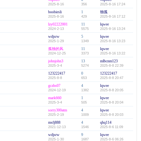
2025-8-16
356
2025-8-16 17:24
boobiesli
1
独孤
2025-8-16
429
2025-8-16 17:12
lzy02222001
11
lqwee
2024-2-13
5575
2025-8-16 13:24
wdjsrw
5
lqwee
2025-1-29
1349
2025-8-16 13:23
孤独的风
11
lqwee
2024-12-25
3373
2025-8-16 13:22
johnjohn3
13
mlbcnm123
2025-3-4
5274
2025-8-8 22:39
123222417
0
123222417
2025-8-8
653
2025-8-8 20:47
gczhs07
4
lqwee
2024-12-19
1382
2025-8-8 20:05
mark660
1
lqwee
2025-3-4
505
2025-8-8 20:04
sorry300atm
4
lqwee
2025-2-19
1009
2025-8-8 20:03
msfj888
4
qhq114
2021-12-13
1546
2025-8-6 11:09
wdjsrw
9
lqwee
2025-1-30
1687
2025-8-6 06:26