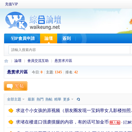
充值VIP
VIP會員申請
論壇
簽到
論壇
會員交流互助
悬赏求片區
悬赏求片區
今日:
0
|
主題:
1345
|
排名:
42
W
»
›
›
全部主題
最新
熱門
熱帖
精華
更多
求这个小女孩的原视频（朋友圈发现一宝妈带女儿影楼拍照...
求堵在楼道口强袭摸腿的内容，有的话可加金币
-
[已解