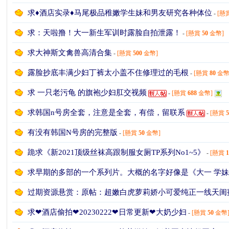
求♦️酒店实录♦️马尾极品稚嫩学生妹和男友研究各种体位
-
[懸
求：天啦撸！大一新生军训时露脸自拍泄露！
-
[懸賞
50
金幣]
求大神斯文禽兽高清合集
-
[懸賞
500
金幣]
露脸抄底丰满少妇丁裤太小盖不住修理过的毛根
-
[懸賞
80
金幣
求 一只老污龟 的旗袍少妇肛交视频
-
[懸賞
688
金幣]
論
求韩国n号房全套，注意是全套，有偿，留联系
-
[懸賞
有没有韩国N号房的完整版
-
[懸賞
50
金幣]
跪求《新2021顶级丝袜高跟制服女厕TP系列No1~5》
-
[懸賞
求早期的多部的一个系列片。大概的名字好像是《大一 学妹
过期资源悬赏：原帖：超嫩白虎萝莉娇小可爱纯正一线天闺蜜强行塞
壇,
求❤酒店偷拍❤20230222❤日常更新❤大奶少妇
-
[懸賞
50
金幣