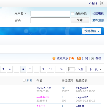
不翻译
用戶名
自動登錄
找回密碼
登錄
密碼
立即注册
快捷導航
收藏本版
(
50
)
|
訂閱
|
存檔
3
4
5
6
7
8
9
10
... 35
/ 35 頁
下一頁
新窗
作者
回復/查看
最後發表
lst20220709
20
qingda002
2022-7-10
23567
2025-9-12 10:30
aa2896976
8
qingda002
2025-5-3
900
2025-9-12 10:19
ABLJJ
1
ABLJJ