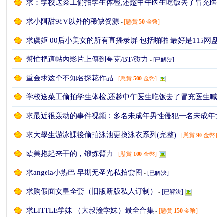
求：学校送菜工偷拍学生体检,还趁中午医生吃饭去了冒充
求小阿甜98V以外的稀缺资源
K
-
[懸賞
50
金幣]
求虞姬 00后小美女的所有直播录屏 包括啪啪 最好是115网
幫忙把這帖內影片上傳到夸克/BT/磁力
-
[已解決]
重金求这个不知名探花作品
-
[懸賞
500
金幣]
学校送菜工偷拍学生体检,还趁中午医生吃饭去了冒充医生
求最近很轰动的事件视频：多名未成年男性侵犯一名未成年
綜
求大學生游泳課後偷拍泳池更換泳衣系列(完整)
-
[懸賞
90
金幣
欧美抱起来干的，锻炼臂力
-
[懸賞
100
金幣]
求angela小热巴 早期无圣光私拍套图
-
[已解決]
求购假面女皇全套（旧版新版私人订制）
-
[已解決]
求LITTLE学妹 （大叔淦学妹）最全合集
-
[懸賞
150
金幣]
合