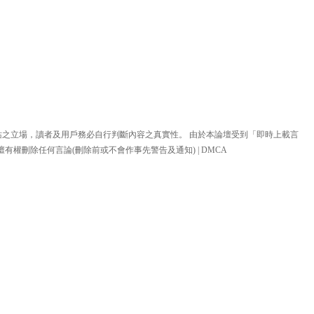
站之立場，讀者及用戶務必自行判斷內容之真實性。 由於本論壇受到「即時上載言
壇有權刪除任何言論(刪除前或不會作事先警告及通知) |
DMCA