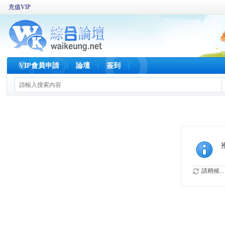
充值VIP
VIP會員申請
論壇
簽到
請稍候...