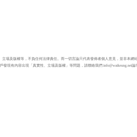
、立場及版權等，不負任何法律責任。而一切言論只代表發佈者個人意見，並非本網
戶發現有內容出現「真實性、立場及版權」等問題，請聯絡我們:
info@waikeung.net
論