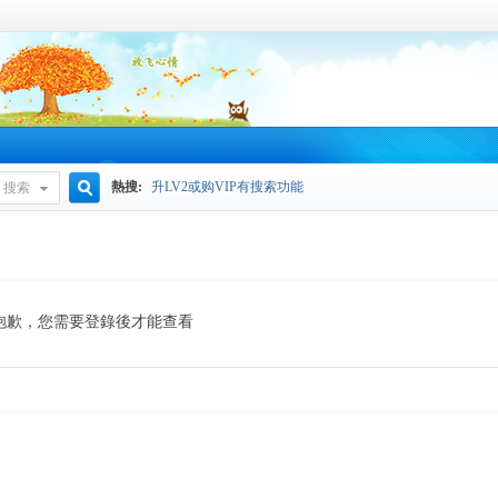
熱搜:
升LV2或购VIP有搜索功能
搜索
搜
索
抱歉，您需要登錄後才能查看