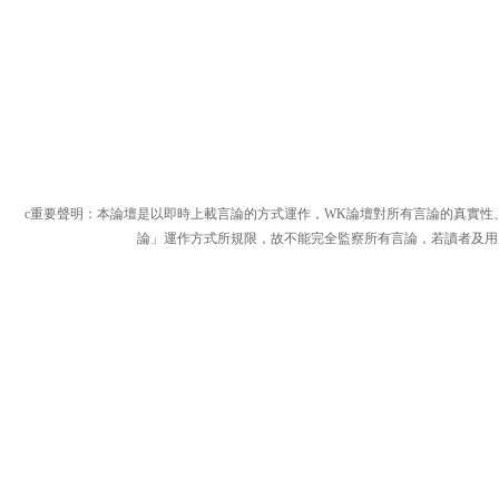
c重要聲明：本論壇是以即時上載言論的方式運作，WK論壇對所有言論的真實性
論」運作方式所規限，故不能完全監察所有言論，若讀者及用